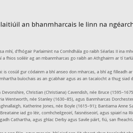
polaitiúil an bhanmharcais le linn na ngéar
ath sa mhí, d’fhógair Parlaimint na Comhdhála go raibh Séarlas II ina 
í a fhios soiléir ag an mbanmharcas go raibh an Athghairm ar tí tarlú 
hi: is cosúil gur códainm a bhí anseo don mharcas, a bhí ag filleadh a
chomhartha buíochais as an gcabhair agus as an tacaíocht a thug siad dó
h Devonshire, Christian (Christiana) Cavendish, née Bruce (1595–167
Maria Wentworth, née Stanley (1630–85), agus Banmharcas Dorchester
hnallaigh, Katherine Jones, née Boyle (1615–91); Bantiarna Anne Sa
ataine iad go léir, comhcheilgeoirí, faisnéiseoirí, agus spiairí na R
gadh Cathartha, agus ghlac Derby agus Savile páirt, fiú, san fheachta