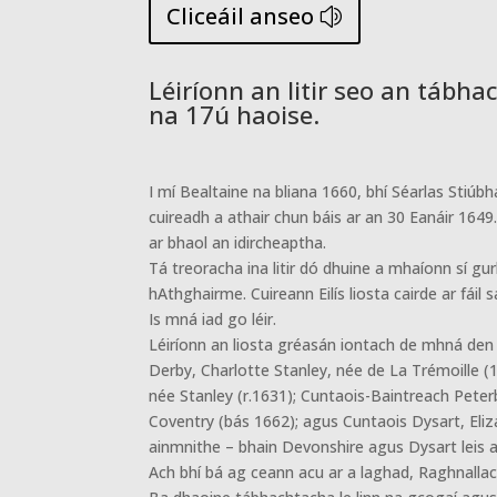
Cliceáil anseo
Léiríonn an litir seo an tábha
na 17ú haoise.
I mí Bealtaine na bliana 1660, bhí Séarlas Stiúb
cuireadh a athair chun báis ar an 30 Eanáir 1649.
ar bhaol an idircheaptha.
Tá treoracha ina litir dó dhuine a mhaíonn sí gu
hAthghairme. Cuireann Eilís liosta cairde ar fáil
Is mná iad go léir.
Léiríonn an liosta gréasán iontach de mhná den 
Derby, Charlotte Stanley, née de La Trémoille 
née Stanley (r.1631); Cuntaois-Baintreach Pete
Coventry (bás 1662); agus Cuntaois Dysart, Eliz
ainmnithe – bhain Devonshire agus Dysart leis an
Ach bhí bá ag ceann acu ar a laghad, Raghnallach,