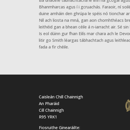
Ba dhaoine tábhachtacha le linn na gcogaí agus n
Bhanmharcas agus í i gcruachás. Faraoir, ní soiléi
duine amháin den ghrúpa le spéis nó tionchar ar b
Níl ach liosta na mná, gan aon chomhthéacs breise
leithéid gan a bhean céile á n-iarracht air. Sé si
Is eol dúinn gur fhan Eilís mar chara ach le Dev
litir go Smith léargas tábhachtach agus leithlea
fada a fir chéile.
Caisleán Chill Chainnigh
An Pharáid
Cill Chainnigh
R95 YRK1
Fiosruithe Ginearáilte: