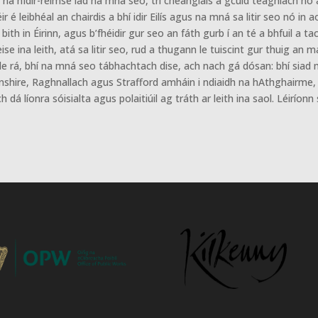
a hIdir-réimse iad na mná seo, trí cheanglais a gcuid teaghlach nó ar 
r é leibhéal an chairdis a bhí idir Eilís agus na mná sa litir seo nó in
ith in Éirinn, agus b’fhéidir gur seo an fáth gurb í an té a bhfuil a t
 ina leith, atá sa litir seo, rud a thugann le tuiscint gur thuig an mar
n le rá, bhí na mná seo tábhachtach dise, ach nach gá dósan: bhí siad m
onshire, Raghnallach agus Strafford amháin i ndiaidh na hAthghairme,
ch dá líonra sóisialta agus polaitiúil ag tráth ar leith ina saol. Léi