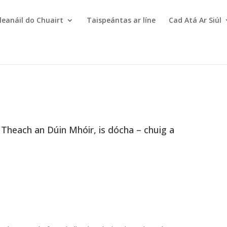
leanáil do Chuairt
Taispeántas ar líne
Cad Atá Ar Siúl
heach an Dúin Mhóir, is dócha – chuig a