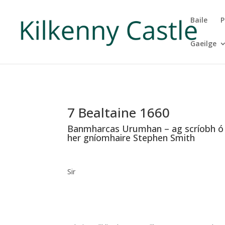
Baile
P
Gaeilge
7 Bealtaine 1660
Banmharcas Urumhan – ag scríobh ó T
her gníomhaire Stephen Smith
Sir