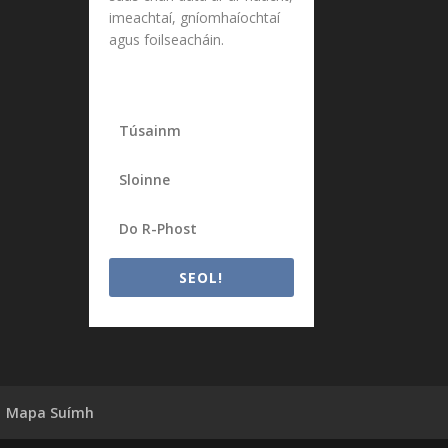
imeachtaí, gníomhaíochtaí
agus foilseacháin.
SEOL!
Mapa Suímh