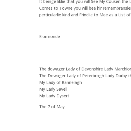
It beinge liklie that you will See My Cousen the 
Comes to Towne you will bee hir remembransier 
perticularlie kind and Frindlie to Mee as a List
E:ormonde
The dowager Lady of Devonshire Lady Marchion
The Dowager Lady of Peterbrogh Lady Darby 
My Lady of Rannelagh
My Lady Savell
My Lady Dysert
The 7 of May