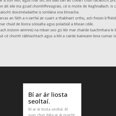
a son féin, agus mar sin, bhí siad san áit cheart chun tacaíocht phola
 aon áit eile ina gcuid chomhfhreagrais, cé is moite de Raghnallach. Is 
acaíocht doiciméadaithe is iomlána sna litreacha.
cas an fáth a n-iarrfaí air cuairt a thabhairt orthu, ach freisin b’fhé
ar chuid de líonra sóisialta agus polaitiúil a bhean céile.
 ach insíonn ainmniú na mban seo go léir mar chairde luachmhara le li
ríonn sé cé chomh tábhachtach agus a bhí a cairde baineann lena cumas 
Bí ar ár liosta
seoltaí.
Bí ar ár liosta seoltaí. Bí
suas chun dáta ar ár nuacht,