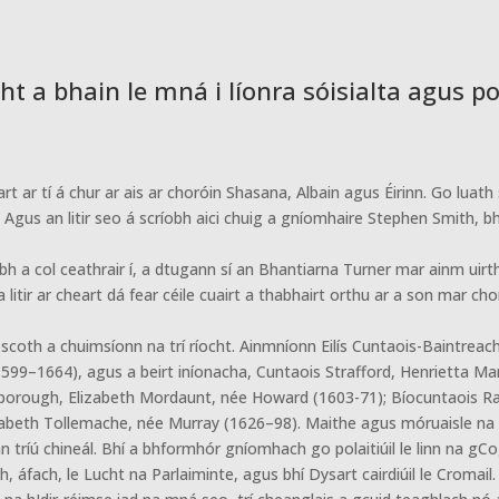
cht a bhain le mná i líonra sóisialta agus 
hart ar tí á chur ar ais ar choróin Shasana, Albain agus Éirinn. Go lu
 Agus an litir seo á scríobh aici chuig a gníomhaire Stephen Smith, bh
rbh a col ceathrair í, a dtugann sí an Bhantiarna Turner mar ainm uirt
 sa litir ar cheart dá fear céile cuairt a thabhairt orthu ar a son mar 
scoth a chuimsíonn na trí ríocht. Ainmníonn Eilís Cuntaois-Baintreac
(1599–1664), agus a beirt iníonacha, Cuntaois Strafford, Henrietta 
rborough, Elizabeth Mordaunt, née Howard (1603-71); Bíocuntaois Rag
abeth Tollemache, née Murray (1626–98). Maithe agus móruaisle na Bre
 tríú chineál. Bhí a bhformhór gníomhach go polaitiúil le linn na gCo
 áfach, le Lucht na Parlaiminte, agus bhí Dysart cairdiúil le Cromail.