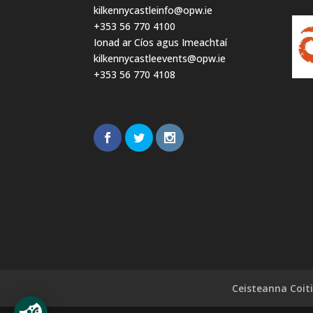
kilkennycastleinfo@opw.ie
+353 56 770 4100
Ionad ar Cíos agus Imeachtaí
kilkennycastleevents@opw.ie
+353 56 770 4108
Ceisteanna Coiti