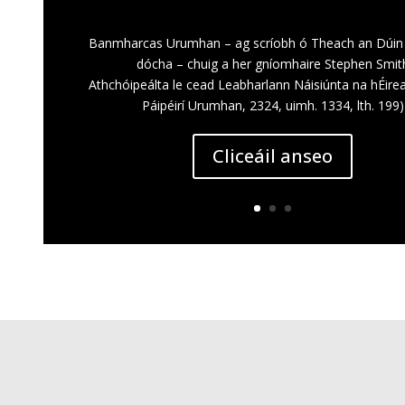
Banmharcas Urumhan – ag scríobh ó Theach an Dúin 
dócha – chuig a her gníomhaire Stephen Smit
Athchóipeálta le cead Leabharlann Náisiúnta na hÉire
Páipéirí Urumhan, 2324, uimh. 1334, lth. 199)
Cliceáil anseo