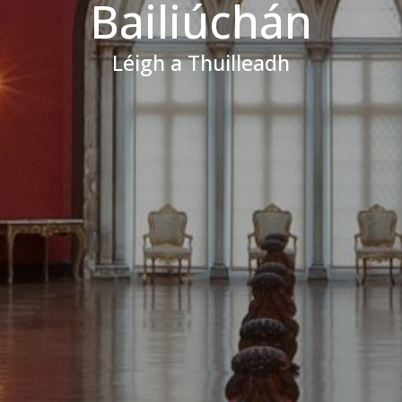
Bailiúchán
Léigh a Thuilleadh