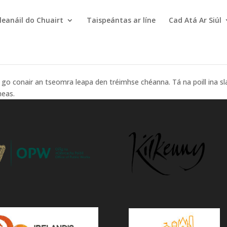
leanáil do Chuairt
Taispeántas ar líne
Cad Atá Ar Siúl
o conair an tseomra leapa den tréimhse chéanna. Tá na poill ina slata
heas.