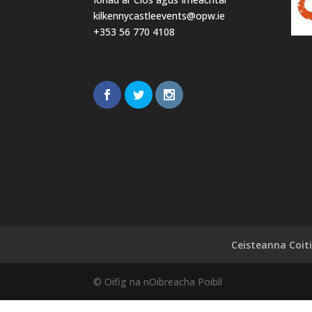
kilkennycastleevents@opw.ie
+353 56 770 4108
Ceisteanna Coiti
© Oifig na nOibreacha Poiblí