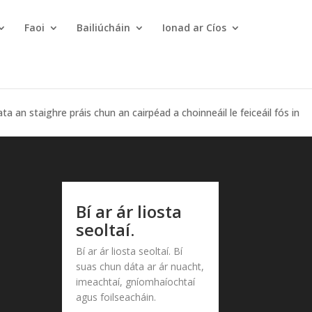
Faoi
Bailiúcháin
Ionad ar Cíos
 an staighre práis chun an cairpéad a choinneáil le feiceáil fós in
Bí ar ár liosta
seoltaí.
Bí ar ár liosta seoltaí. Bí
suas chun dáta ar ár nuacht,
imeachtaí, gníomhaíochtaí
agus foilseacháin.