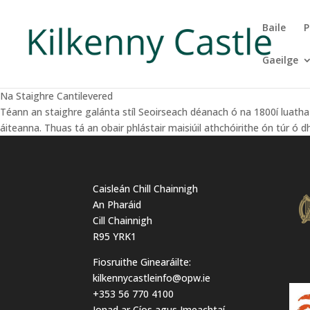
Baile
P
Gaeilge
Na Staighre Cantilevered
Téann an staighre galánta stíl Seoirseach déanach ó na 1800í luatha g
áiteanna. Thuas tá an obair phlástair maisiúil athchóirithe ón túr ó d
Caisleán Chill Chainnigh
An Pharáid
Cill Chainnigh
R95 YRK1
Fiosruithe Ginearáilte:
kilkennycastleinfo@opw.ie
+353 56 770 4100
Ionad ar Cíos agus Imeachtaí