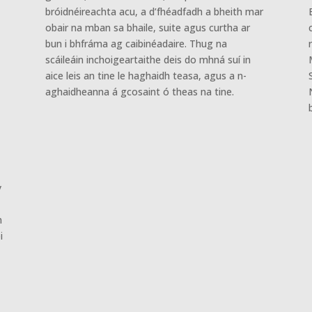
bróidnéireachta acu, a d’fhéadfadh a bheith mar
obair na mban sa bhaile, suite agus curtha ar
bun i bhfráma ag caibinéadaire. Thug na
scáileáin inchoigeartaithe deis do mhná suí in
.
aice leis an tine le haghaidh teasa, agus a n-
aghaidheanna á gcosaint ó theas na tine.
y
n
i