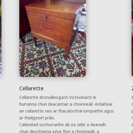
Cellarette
Cellarette dronuilleogach Victeoiriach le
hurranna chun deacantair a choinneáil. Ardaítear
an cellarette seo ar thacaíochtaí iompaithe agus
e
ar theilgeoirí práis.
Caibinéad sochorraithe ab ea siléir a dearadh
chun deochanna agus fíon a choinneáil, a