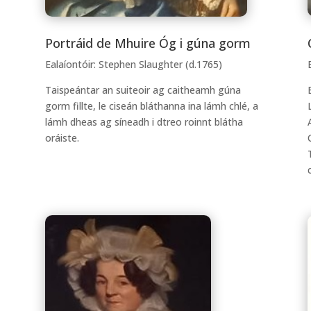
Portráid de Mhuire Óg i gúna gorm
Ealaíontóir: Stephen Slaughter (d.1765)
Taispeántar an suiteoir ag caitheamh gúna
gorm fillte, le ciseán bláthanna ina lámh chlé, a
lámh dheas ag síneadh i dtreo roinnt blátha
oráiste.