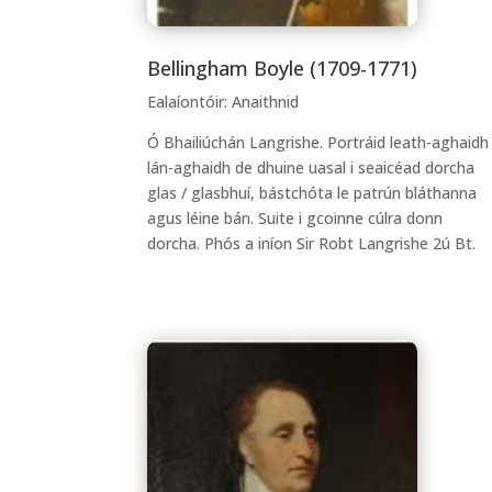
Bellingham Boyle (1709-1771)
Ealaíontóir: Anaithnid
Ó Bhailiúchán Langrishe. Portráid leath-aghaidh
lán-aghaidh de dhuine uasal i seaicéad dorcha
glas / glasbhuí, bástchóta le patrún bláthanna
agus léine bán. Suite i gcoinne cúlra donn
dorcha. Phós a iníon Sir Robt Langrishe 2ú Bt.