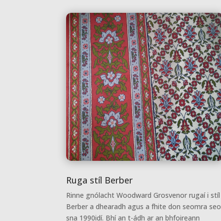
Ruga stíl Berber
Rinne gnólacht Woodward Grosvenor rugaí i stíl
Berber a dhearadh agus a fhite don seomra se
sna 1990idí. Bhí an t-ádh ar an bhfoireann