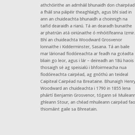
athchóirithe an admháil bhunaidh don chairpéad
a fháil sna páipéir theaghlaigh, agus bhí siad in
ann an chuideachta bhunaidh a choinnigh na
taifid dearaidh a rianú. Tá an dearadh bunaithe
ar phatrúin atá oiriúnaithe ó mhóitífeanna Izmir
Bhí an chuideachta Woodward Grosvenor
lonnaithe i Kidderminster, Sasana. Tá an baile
mar lárionad fíodóireachta ar feadh na gcéadta
bliain go leor, agus i lár – deireadh an 18ú haois
thosaigh sé ag speisialú i bhfoirmeacha nua
fíodóireachta cairpéad, ag gnóthú an teideal
Caipiteal Cairpéad na Breataine. Bhunaigh Henr
Woodward an chuideachta i 1790 in 1855 lena
pháirtí Benjamin Grosvenor, tógann sé Muilean
ghleann Stour, an chéad mhuileann cairpéad fao
thiomáint gaile sa Bhreatain.