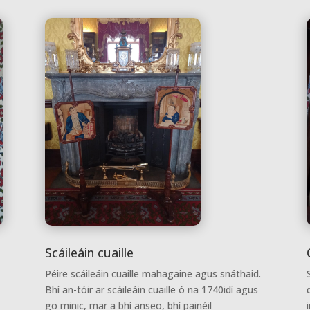
Scáileáin cuaille
Péire scáileáin cuaille mahagaine agus snáthaid.
o
Bhí an-tóir ar scáileáin cuaille ó na 1740idí agus
go minic, mar a bhí anseo, bhí painéil