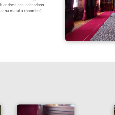
h ar dheis den leabharlann.
thar na matal a chaomhnú