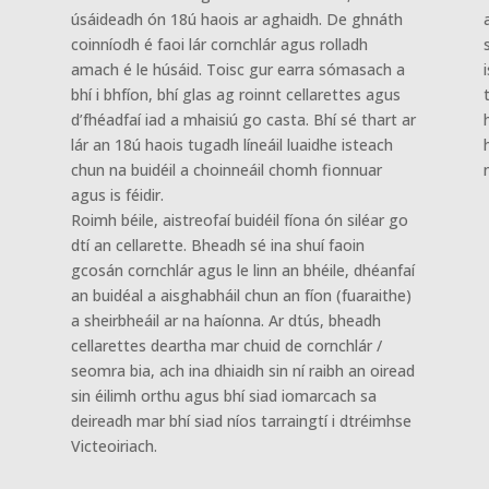
úsáideadh ón 18ú haois ar aghaidh. De ghnáth
coinníodh é faoi lár cornchlár agus rolladh
amach é le húsáid. Toisc gur earra sómasach a
bhí i bhfíon, bhí glas ag roinnt cellarettes agus
d’fhéadfaí iad a mhaisiú go casta. Bhí sé thart ar
lár an 18ú haois tugadh líneáil luaidhe isteach
chun na buidéil a choinneáil chomh fionnuar
agus is féidir.
Roimh béile, aistreofaí buidéil fíona ón siléar go
dtí an cellarette. Bheadh sé ina shuí faoin
gcosán cornchlár agus le linn an bhéile, dhéanfaí
an buidéal a aisghabháil chun an fíon (fuaraithe)
a sheirbheáil ar na haíonna. Ar dtús, bheadh
cellarettes deartha mar chuid de cornchlár /
seomra bia, ach ina dhiaidh sin ní raibh an oiread
sin éilimh orthu agus bhí siad iomarcach sa
deireadh mar bhí siad níos tarraingtí i dtréimhse
Victeoiriach.