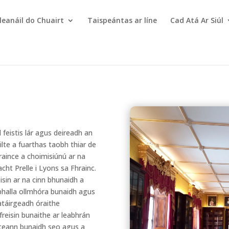
leanáil do Chuairt
Taispeántas ar líne
Cad Atá Ar Siúl
l feistis lár agus deireadh an
ilte a fuarthas taobh thiar de
Fraince a choimisiúnú ar na
cht Prelle i Lyons sa Fhrainc.
isin ar na cinn bhunaidh a
imbhalla ollmhóra bunaidh agus
atáirgeadh óraithe
freisin bunaithe ar leabhrán
 ceann bunaidh seo agus a