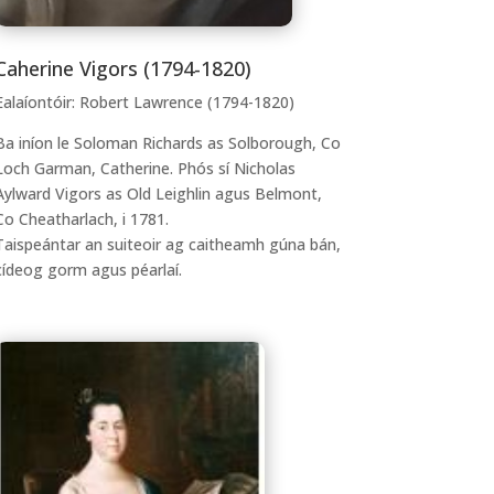
Caherine Vigors (1794-1820)
Ealaíontóir: Robert Lawrence (1794-1820)
Ba iníon le Soloman Richards as Solborough, Co
Loch Garman, Catherine. Phós sí Nicholas
Aylward Vigors as Old Leighlin agus Belmont,
Co Cheatharlach, i 1781.
Taispeántar an suiteoir ag caitheamh gúna bán,
cídeog gorm agus péarlaí.