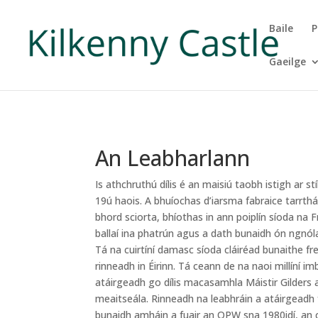
Baile
P
Gaeilge
An Leabharlann
Is athchruthú dílis é an maisiú taobh istigh ar stí
19ú haois. A bhuíochas d’iarsma fabraice tarrthá
bhord sciorta, bhíothas in ann poiplín síoda na 
ballaí ina phatrún agus a dath bunaidh ón ngnóla
Tá na cuirtíní damasc síoda cláiréad bunaithe fre
rinneadh in Éirinn. Tá ceann de na naoi millíní 
atáirgeadh go dílis macasamhla Máistir Gilders 
meaitseála. Rinneadh na leabhráin a atáirgeadh 
bunaidh amháin a fuair an OPW sna 1980idí, an