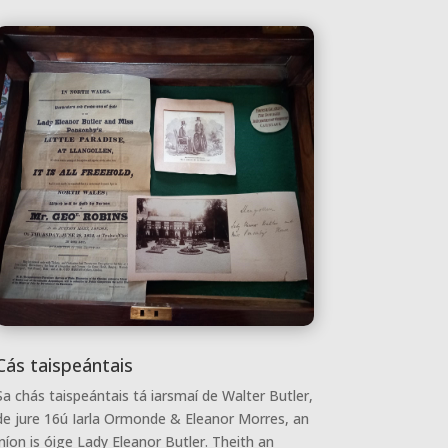
Cás taispeántais
Sa chás taispeántais tá iarsmaí de Walter Butler,
de jure 16ú Iarla Ormonde & Eleanor Morres, an
iníon is óige Lady Eleanor Butler. Theith an