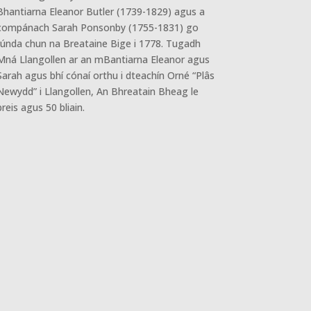
Bhantiarna Eleanor Butler (1739-1829) agus a
compánach Sarah Ponsonby (1755-1831) go
rúnda chun na Breataine Bige i 1778. Tugadh
Mná Llangollen ar an mBantiarna Eleanor agus
Sarah agus bhí cónaí orthu i dteachín Orné “Plâs
Newydd” i Llangollen, An Bhreatain Bheag le
breis agus 50 bliain.