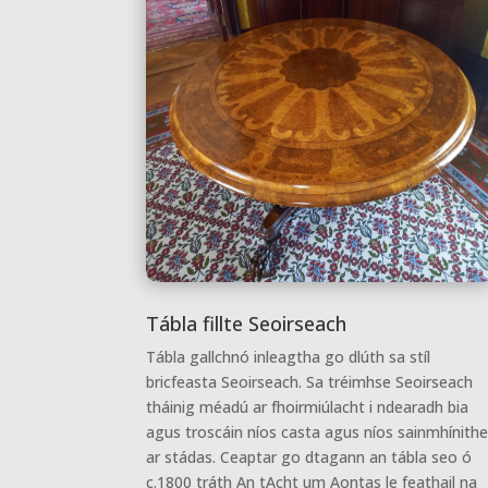
Tábla fillte Seoirseach
Tábla gallchnó inleagtha go dlúth sa stíl
bricfeasta Seoirseach. Sa tréimhse Seoirseach
tháinig méadú ar fhoirmiúlacht i ndearadh bia
agus troscáin níos casta agus níos sainmhínith
ar stádas. Ceaptar go dtagann an tábla seo ó
c.1800 tráth An tAcht um Aontas le feathail na