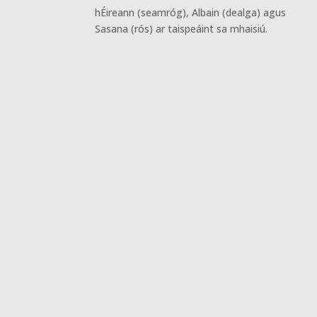
hÉireann (seamróg), Albain (dealga) agus
Sasana (rós) ar taispeáint sa mhaisiú.