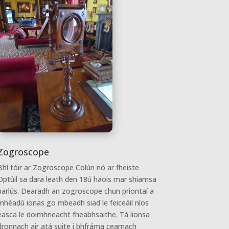
Zogroscope
Bhí tóir ar Zogroscope Colún nó ar fheiste
Optúil sa dara leath den 18ú haois mar shiamsa
parlús. Dearadh an zogroscope chun priontaí a
mhéadú ionas go mbeadh siad le feiceáil níos
éasca le doimhneacht fheabhsaithe. Tá lionsa
dronnach air atá suite i bhfráma cearnach