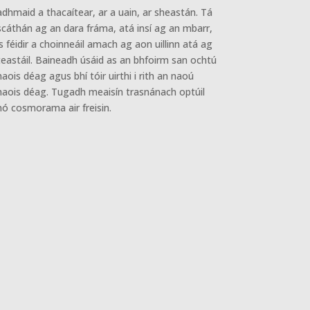
adhmaid a thacaítear, ar a uain, ar sheastán. Tá
scáthán ag an dara fráma, atá insí ag an mbarr,
is féidir a choinneáil amach ag aon uillinn atá ag
teastáil. Baineadh úsáid as an bhfoirm san ochtú
haois déag agus bhí tóir uirthi i rith an naoú
haois déag. Tugadh meaisín trasnánach optúil
nó cosmorama air freisin.